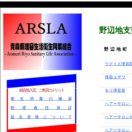
野辺地支
野 辺 地 町
ウグイス理容
理容ユザワ
組合加入店、ご来店のメリット
モリ理容室
衛生消毒の徹底
ヘアーサロン
賠償責任保証
組合資格について
ヘアーサロン
ヘアーサロン