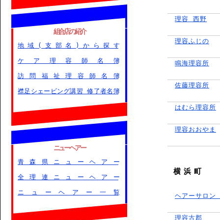
理容 西野
組合店の紹介
理容ふじの
地域(支部名)から探す
ケア理容師名簿
鳴海理容所
訪問福祉理容師名簿
佐藤理容所
襟足シェービング講習 修了者名簿
はむら理容所
理容おおやま
ニューヘアー
青森県ニューヘアー
横 浜 町
全理連ニューヘアー
ニューヘアー一覧
ヘアーサロン
理容古郡