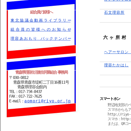
組合員の皆様へ
石文理容所
東北協議会動画ライブラリー
組合員の皆様へのお知らせ
六 ヶ 所 村
理容あおもり バックナンバー
ヘアーサロン
理容たかはし
青森県理容生活衛生同業組合 事務局
〒030-0812
青森県青森市堤町二丁目16番11号
青森県理容会館内
TEL：017-734-8437
FAX：017-722-7625
スマートホン
E-mail：
aomori@riyo.or.jp
野辺地支部の
スマホからも
http://riyo
スマホ：http://
または、QRコ