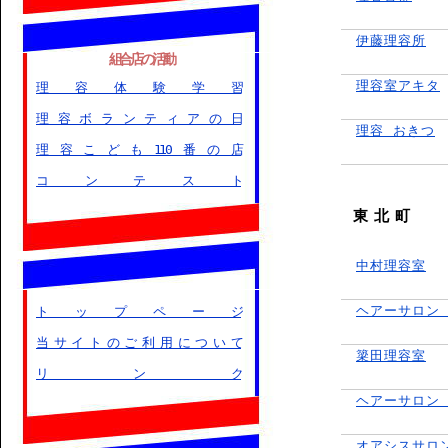
伊藤理容所
組合店の活動
理容室アキタ
理容体験学習
理容ボランティアの日
理容 おきつ
理容こども110番の店
コンテスト
東 北 町
中村理容室
ヘアーサロン
トップページ
当サイトのご利用について
簗田理容室
リンク
ヘアーサロン T
オアシスサロ