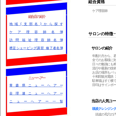
組合資格
ケア理容師
組合店の紹介
地域(支部名)から探す
ケア理容師名簿
サロンの特徴･
訪問福祉理容師名簿
サロンの紹介
襟足シェービング講習 修了者名簿
年配の方から、
全てのお客様に
日々の勉強にも
流行や最新の技
お店の場所もバ
十和田観光電鉄 
ニューヘアー
駐車場はすぐ横
目印はサインポール
青森県ニューヘアー
全理連ニューヘアー
当店の人気コー
ニューヘアー一覧
頭皮クレンジン
頭皮の毛穴の