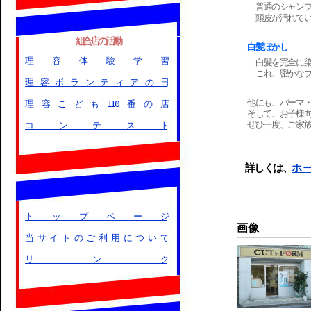
普通のシャン
頭皮が汚れて
組合店の活動
白髪ぼかし
理容体験学習
白髪を完全に
これ、密かな
理容ボランティアの日
他にも、パーマ
理容こども110番の店
そして、お子様
ぜひ一度、ご家
コンテスト
詳しくは、
ホ
トップページ
画像
当サイトのご利用について
リンク