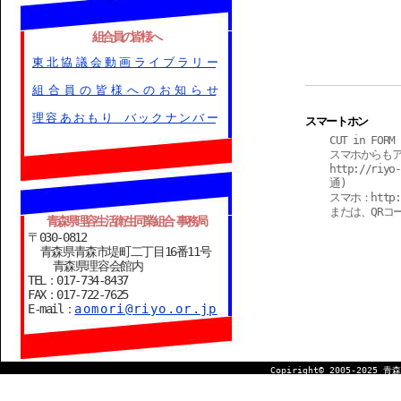
組合員の皆様へ
東北協議会動画ライブラリー
組合員の皆様へのお知らせ
理容あおもり バックナンバー
スマートホン
CUT in F
スマホからも
http://riyo
通)
スマホ：http://
または、QRコ
青森県理容生活衛生同業組合 事務局
〒030-0812
青森県青森市堤町二丁目16番11号
青森県理容会館内
TEL：017-734-8437
FAX：017-722-7625
E-mail：
aomori@riyo.or.jp
Copiright© 2005-2025