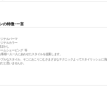
ンの特徴･一言
リジナルパーマ
リジナルカラー
髪ぼかし
チームシェービング 等
お客様一人一人にあわせたスタイルを提案します。
ンプルなスタイル、そこにおこりこむさまざまなテクニックよってスタイリッシュに洗
敵だと思いませんか。