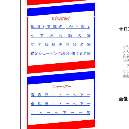
組合店の紹介
地域(支部名)から探す
サロ
ケア理容師名簿
訪問福祉理容師名簿
オ
オ
襟足シェービング講習 修了者名簿
白
ス
シ
素
ニューヘアー
青森県ニューヘアー
画像
全理連ニューヘアー
ニューヘアー一覧