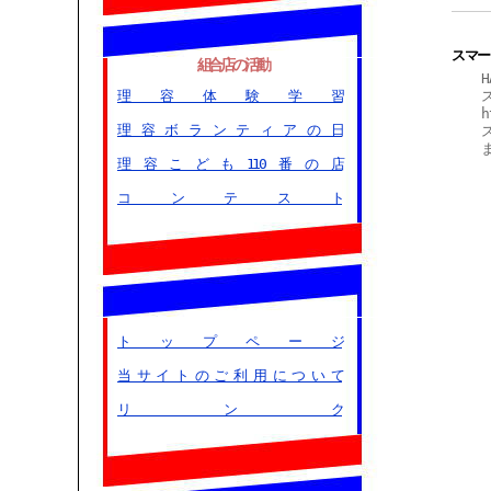
スマー
組合店の活動
理容体験学習
h
理容ボランティアの日
ス
理容こども110番の店
コンテスト
トップページ
当サイトのご利用について
リンク