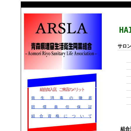
H
サロ
組合加入店、ご来店のメリット
衛生消毒の徹底
賠償責任保証
組合資格について
組合