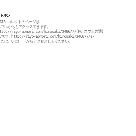
トホン
HAIR コレクトのページは、
スマホからもアクセスできます。
ttp://riyo-aomori.com/hirosaki/346677/(PC･スマホ共通)
マホ：http://riyo-aomori.com/hirosaki/346677/s/
または、QRコードからアクセスしてください。