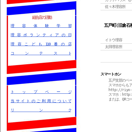
佐々木理容所
組合店の活動
五戸町(旧倉石
理容体験学習
理容ボランティアの日
イトウ理容
理容こども110番の店
太田理容所
コンテスト
スマートホン
五戸支部のペ
スマホからも
http://riyo
トップページ
スマホ：http://
または、QRコ
当サイトのご利用について
リンク