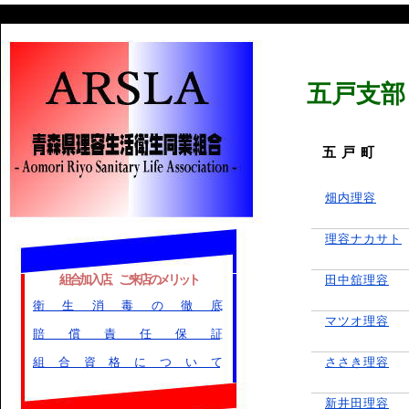
五戸支部
五 戸 町
畑内理容
理容ナカサト
組合加入店、ご来店のメリット
田中舘理容
衛生消毒の徹底
マツオ理容
賠償責任保証
組合資格について
ささき理容
新井田理容