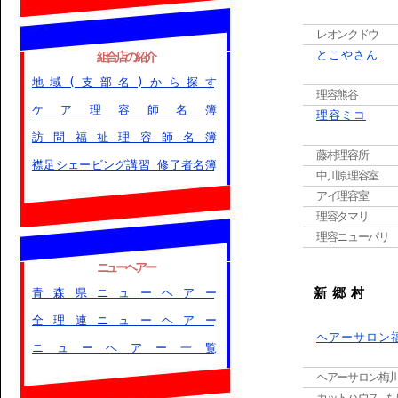
レオンクドウ
とこやさん
組合店の紹介
地域(支部名)から探す
理容熊谷
ケア理容師名簿
理容ミコ
訪問福祉理容師名簿
藤村理容所
襟足シェービング講習 修了者名簿
中川原理容室
アイ理容室
理容タマリ
理容ニューパリ
ニューヘアー
新 郷 村
青森県ニューヘアー
全理連ニューヘアー
ヘアーサロン
ニューヘアー一覧
ヘアーサロン梅
カットハウス も