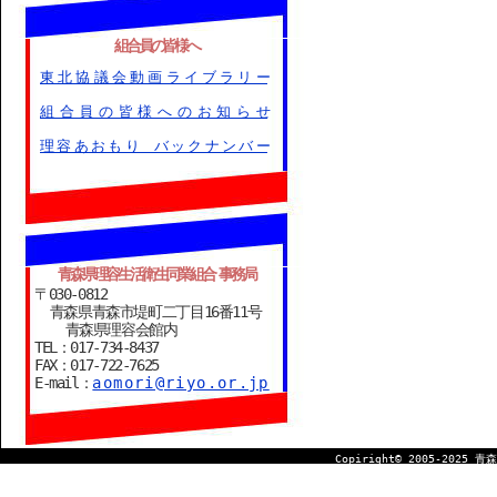
組合員の皆様へ
東北協議会動画ライブラリー
組合員の皆様へのお知らせ
理容あおもり バックナンバー
青森県理容生活衛生同業組合 事務局
〒030-0812
青森県青森市堤町二丁目16番11号
青森県理容会館内
TEL：017-734-8437
FAX：017-722-7625
E-mail：
aomori@riyo.or.jp
Copiright© 2005-2025